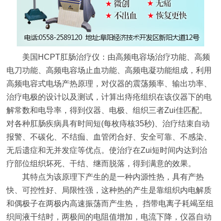
美国HCPT肛肠治疗仪：由高频电容场治疗功能、高频
电刀功能、高频电容场止血功能、高频电凝功能组成，利用
高频电容式电场产热原理，对仪器的震荡频率、输出功率、
治疗电极的设计以及测试，计算出痔疮组织在该仪器下的电
解常数和电导率，得到仪器、电极、组织三者Zui佳匹配。
对各种肛肠疾病具有时间短(每枚痔核35秒)、治疗结束自动
报警、不碳化、不结痂、血管闭合好、安全可靠、不感染、
无后遗症和无并发症等优点。使治疗在Zui短时间内达到治
疗部位组织坏死、干结、继而脱落，得到满意的效果。
其特点为该原理下产生的是一种内源性热，具有产热
快、可控性好、局限性强，这种热的产生是靠组织内电解质
和偶极子在两极内高速振荡而产生热， 挡带电离子耗竭至组
织间液干结时，两极间的电阻值增加，电流下降，仪器自动