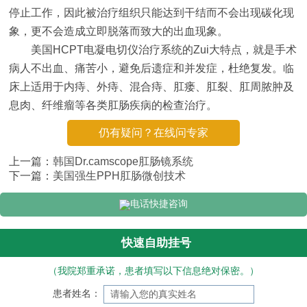
停止工作，因此被治疗组织只能达到干结而不会出现碳化现
象，更不会造成立即脱落而致大的出血现象。
美国HCPT电凝电切仪治疗系统的Zui大特点，就是手术
病人不出血、痛苦小，避免后遗症和并发症，杜绝复发。临
床上适用于内痔、外痔、混合痔、肛瘘、肛裂、肛周脓肿及
息肉、纤维瘤等各类肛肠疾病的检查治疗。
仍有疑问？在线问专家
上一篇：
韩国Dr.camscope肛肠镜系统
下一篇：
美国强生PPH肛肠微创技术
电话快捷咨询
快速自助挂号
（我院郑重承诺，患者填写以下信息绝对保密。）
患者姓名：