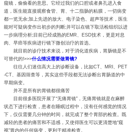
窥镜，偷偷看的意思。它经过我们的口腔或者鼻孔进入食
道，医生能直接观察食管、胃、十二指肠的粘膜，一切病变
都一览无余;加上先进的放大、电子染色、超声等技术，医生
能对可疑病变作出初步的判断;并可以在镜下取活检组织以进
一步病理分析;目前已经成熟的EMR、ESD技术，更是对息
肉、早癌等疾病进行镜下微创治疗的首选。
就目前的诊疗技术来说，对于消化道疾病，胃肠镜是不
可替代的!>>>
什么情况需要做胃镜?
往往人们迷信高大上的诊断设备，比如CT、MRI、PET
-CT、基因筛查等，其实这些手段都无法诊断出胃肠道的中
早期病变。
并不是所有的胃镜都很痛苦
目前很多医院开展了“无痛胃镜”，无痛胃镜就是在麻醉
状态下进行检查，患者在睡眠过程中，没有任何感觉的情况
下，仅仅需要几分钟的时间，就完成了整个胃部的检查。既
减轻的患者的痛苦和不适感，又使得医生可以更清楚地“窥
视”胃内的任何病变，更利于精准检查。