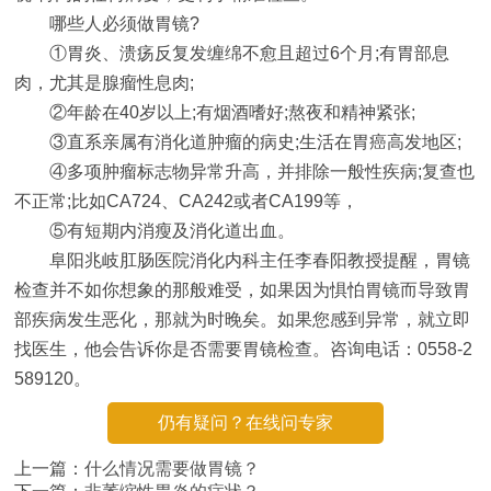
哪些人必须做胃镜?
①胃炎、溃疡反复发缠绵不愈且超过6个月;有胃部息
肉，尤其是腺瘤性息肉;
②年龄在40岁以上;有烟酒嗜好;熬夜和精神紧张;
③直系亲属有消化道肿瘤的病史;生活在胃癌高发地区;
④多项肿瘤标志物异常升高，并排除一般性疾病;复查也
不正常;比如CA724、CA242或者CA199等，
⑤有短期内消瘦及消化道出血。
阜阳兆岐肛肠医院消化内科主任李春阳教授提醒，胃镜
检查并不如你想象的那般难受，如果因为惧怕胃镜而导致胃
部疾病发生恶化，那就为时晚矣。如果您感到异常，就立即
找医生，他会告诉你是否需要胃镜检查。咨询电话：0558-2
589120。
仍有疑问？在线问专家
上一篇：
什么情况需要做胃镜？